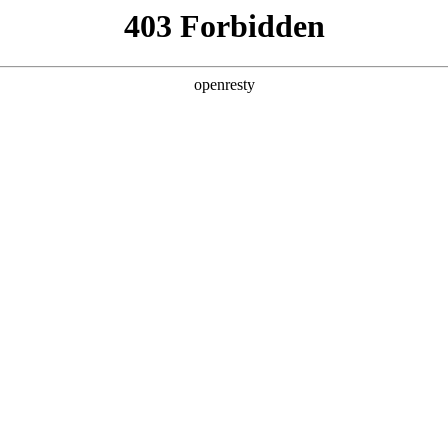
关于永利yl23411
解决方案
产品
技术
DP双”A”最高评级 数据化碳管理